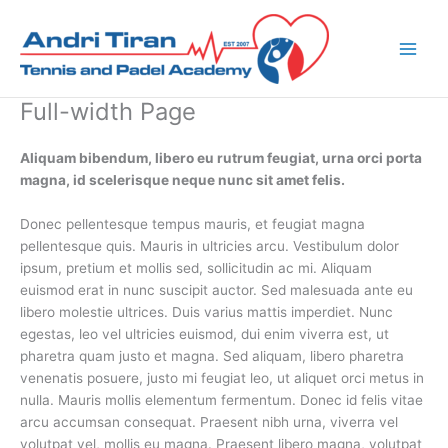
Skip
to
content
Full-width Page
Aliquam bibendum, libero eu rutrum feugiat, urna orci porta
magna, id scelerisque neque nunc sit amet felis.
Donec pellentesque tempus mauris, et feugiat magna
pellentesque quis. Mauris in ultricies arcu. Vestibulum dolor
ipsum, pretium et mollis sed, sollicitudin ac mi. Aliquam
euismod erat in nunc suscipit auctor. Sed malesuada ante eu
libero molestie ultrices. Duis varius mattis imperdiet. Nunc
egestas, leo vel ultricies euismod, dui enim viverra est, ut
pharetra quam justo et magna. Sed aliquam, libero pharetra
venenatis posuere, justo mi feugiat leo, ut aliquet orci metus in
nulla. Mauris mollis elementum fermentum. Donec id felis vitae
arcu accumsan consequat. Praesent nibh urna, viverra vel
volutpat vel, mollis eu magna. Praesent libero magna, volutpat