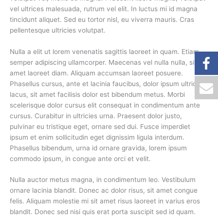
vel ultrices malesuada, rutrum vel elit. In luctus mi id magna
tincidunt aliquet. Sed eu tortor nisl, eu viverra mauris. Cras
pellentesque ultricies volutpat.
Nulla a elit ut lorem venenatis sagittis laoreet in quam. Etiam
semper adipiscing ullamcorper. Maecenas vel nulla nulla, sit
amet laoreet diam. Aliquam accumsan laoreet posuere.
Phasellus cursus, ante et lacinia faucibus, dolor ipsum ultrices
lacus, sit amet facilisis dolor est bibendum metus. Morbi
scelerisque dolor cursus elit consequat in condimentum ante
cursus. Curabitur in ultricies urna. Praesent dolor justo,
pulvinar eu tristique eget, ornare sed dui. Fusce imperdiet
ipsum et enim sollicitudin eget dignissim ligula interdum.
Phasellus bibendum, urna id ornare gravida, lorem ipsum
commodo ipsum, in congue ante orci et velit.
Nulla auctor metus magna, in condimentum leo. Vestibulum
ornare lacinia blandit. Donec ac dolor risus, sit amet congue
felis. Aliquam molestie mi sit amet risus laoreet in varius eros
blandit. Donec sed nisi quis erat porta suscipit sed id quam.